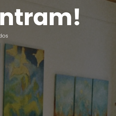
ontram!
dos