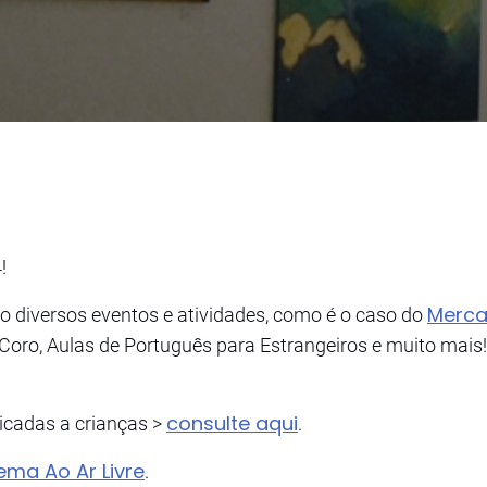
!
Merca
diversos eventos e atividades, como é o caso do
oro, Aulas de Português para Estrangeiros e muito mais!
consulte aqui
cadas a crianças >
.
ema Ao Ar Livre
.