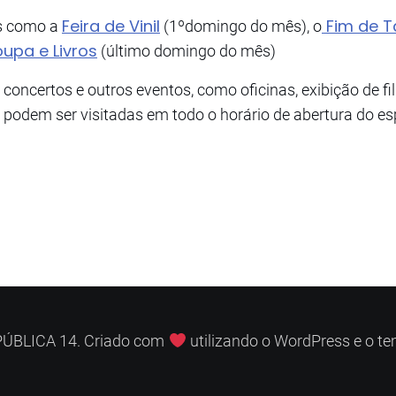
Feira de Vinil
Fim de T
es como a
(1ºdomingo do mês), o
upa e Livros
(último domingo do mês)
certos e outros eventos, como oficinas, exibição de fi
podem ser visitadas em todo o horário de abertura do es
ÚBLICA 14. Criado com
utilizando o WordPress e o t