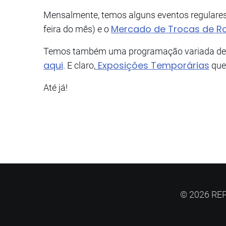
Mensalmente, temos alguns eventos regular
Mercado de Trocas de Ro
feira do mês) e o
Temos também uma programação variada de con
aqui
Exposições Temporárias
. E claro,
que 
Até já!
© 2026 REP