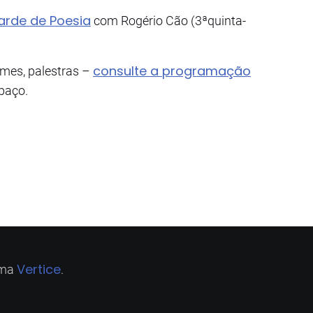
arde de Poesia
com Rogério Cão (3ªquinta-
consulte a programação
lmes, palestras –
paço.
Vertice
ema
.