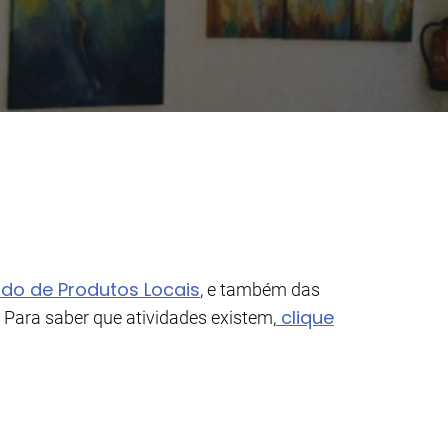
do de Produtos Locais
, e também das
clique
 Para saber que atividades existem,