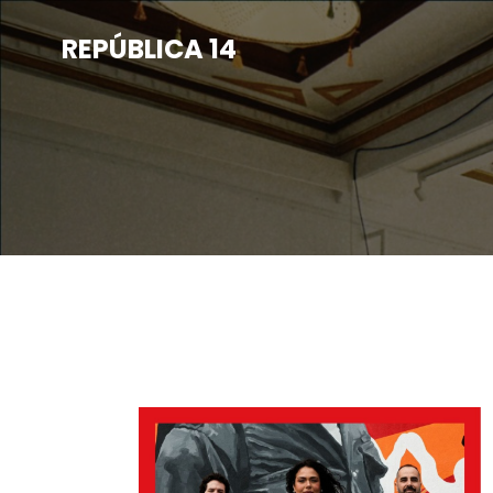
Saltar
para
REPÚBLICA 14
o
conteúdo