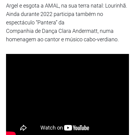
Argel e esgota a AMAL, na sua terra natal: Lourinhã.
Ainda durante 2022 participa também no
espectáculo “Pantera” da
Companhia de Dança Clara Andermatt, numa
homenagem ao cantor e músico cabo-verdiano.