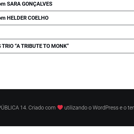
om SARA GONÇALVES
om HELDER COELHO
TRIO “A TRIBUTE TO MONK”
ÚBLICA 14. Criado com
utilizando o WordPress e o t