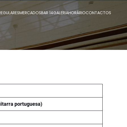
REGULARES
MERCADOS
BAR 14
GALERIA
HORÁRIO
CONTACTOS
uitarra portuguesa)