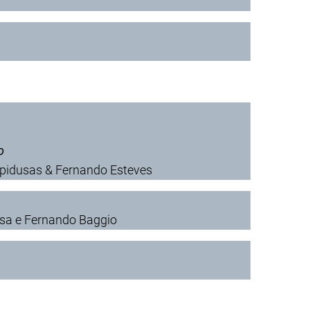
o
Lapidusas & Fernando Esteves
sa e Fernando Baggio