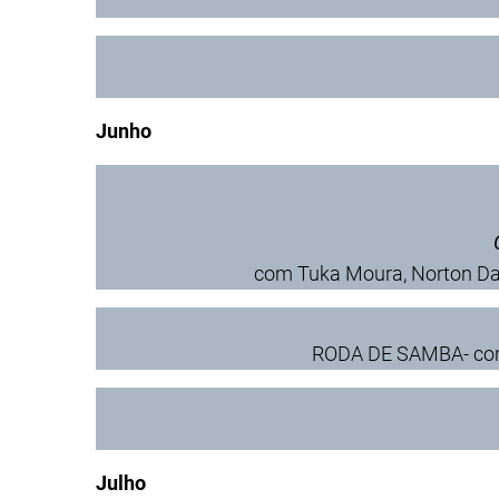
Junho
com Tuka Moura, Norton Daie
RODA DE SAMBA- com 
Julho