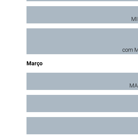
MI
com Ma
Março
MAS