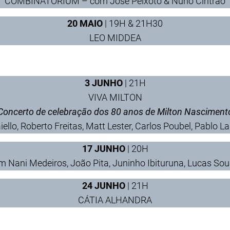
COMBINATORIUM – com José Peixoto & Nuno Cintrão
20 MAIO
| 19H & 21H30
LEO MIDDEA
3 JUNHO
| 21H
VIVA MILTON
Concerto de celebração dos 80 anos de Milton Nasciment
llo, Roberto Freitas, Matt Lester, Carlos Poubel, Pablo 
17 JUNHO
| 20H
Nani Medeiros, João Pita, Juninho Ibituruna, Lucas Sou
24 JUNHO
| 21H
CÁTIA ALHANDRA