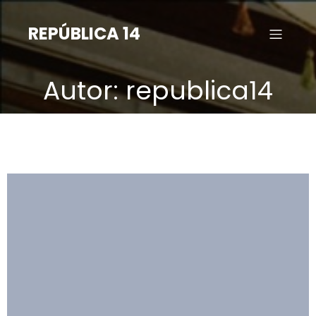
Saltar
para
REPÚBLICA 14
o
conteúdo
Autor:
republica14